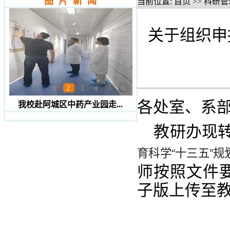
图 片 新 闻
当前位置:
首页
>>
科研管
关于组织申
1
2
3
4
5
6
各处室、系
我校赴阿城区中药产业园走...
教研办现转
育科学“十三五”规
师按照文件要
子版上传至