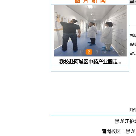
图 片 新 闻
当
为
高
1
2
3
4
5
6
审
我校赴阿城区中药产业园走...
附件
黑龙江护理高
南岗校区：黑龙江