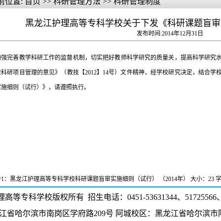
前位置:
首页
>>
科研管理方法
>>
科研管理制度
黑龙江护理高等专科学校关于下发《科研课题盲审
发布时间:
2014年12月31日
加强完善教学科研工作的监督机制，切实把好教师科学研究的质量关，提高科学研究
校科研项目管理的意见》（教技【2012】14号）文件精神，经学校研究决定，结合
实施细则（试行）》，请遵照执行。
1：
黑龙江护理高等专科学校科研课题盲审实施细则（试行） （2014年）
大小：23 
等专科学校版权所有 招生电话：0451-53631344、51725566、5
省哈尔滨市南岗区学府路209号 阿城校区：黑龙江省哈尔滨市