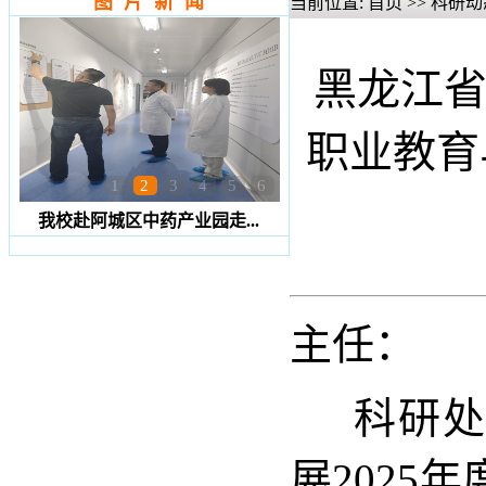
图 片 新 闻
当前位置:
首页
>>
科研动
黑龙江省
职业教育
1
2
3
4
5
6
我校赴阿城区中药产业园走...
主任：
科研处现
展2025